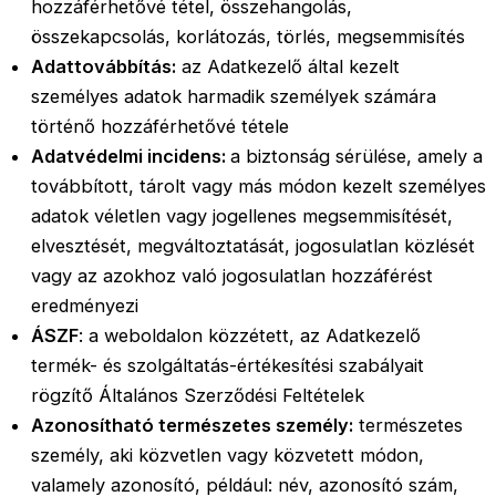
hozzáférhetővé tétel, összehangolás,
összekapcsolás, korlátozás, törlés, megsemmisítés
Adattovábbítás:
az Adatkezelő által kezelt
személyes adatok harmadik személyek számára
történő hozzáférhetővé tétele
Adatvédelmi incidens:
a biztonság sérülése, amely a
továbbított, tárolt vagy más módon kezelt személyes
adatok véletlen vagy jogellenes megsemmisítését,
elvesztését, megváltoztatását, jogosulatlan közlését
vagy az azokhoz való jogosulatlan hozzáférést
eredményezi
ÁSZF
: a weboldalon közzétett, az Adatkezelő
termék- és szolgáltatás-értékesítési szabályait
rögzítő Általános Szerződési Feltételek
Azonosítható természetes személy:
természetes
személy, aki közvetlen vagy közvetett módon,
valamely azonosító, például: név, azonosító szám,