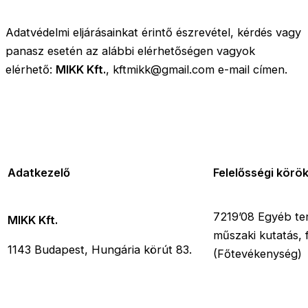
Adatvédelmi eljárásainkat érintő észrevétel, kérdés vagy
panasz esetén az alábbi elérhetőségen vagyok
elérhető:
MIKK Kft.
, kftmikk@gmail.com e-mail címen.
Adatkezelő
Felelősségi körö
7219’08 Egyéb te
MIKK Kft.
műszaki kutatás, f
1143 Budapest, Hungária körút 83.
(Főtevékenység)