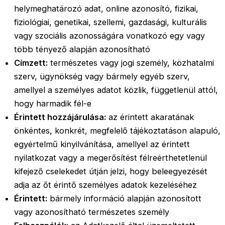
helymeghatározó adat, online azonosító, fizikai,
fiziológiai, genetikai, szellemi, gazdasági, kulturális
vagy szociális azonosságára vonatkozó egy vagy
több tényező alapján azonosítható
Címzett:
természetes vagy jogi személy, közhatalmi
szerv, ügynökség vagy bármely egyéb szerv,
amellyel a személyes adatot közlik, függetlenül attól,
hogy harmadik fél-e
Érintett hozzájárulása:
az érintett akaratának
önkéntes, konkrét, megfelelő tájékoztatáson alapuló,
egyértelmű kinyilvánítása, amellyel az érintett
nyilatkozat vagy a megerősítést félreérthetetlenül
kifejező cselekedet útján jelzi, hogy beleegyezését
adja az őt érintő személyes adatok kezeléséhez
Érintett:
bármely információ alapján azonosított
vagy azonosítható természetes személy