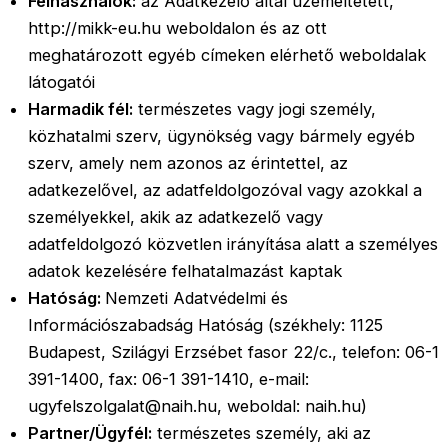
Felhasználók:
az Adatkezelő által üzemeltetett,
http://mikk-eu.hu weboldalon és az ott
meghatározott egyéb címeken elérhető weboldalak
látogatói
Harmadik fél:
természetes vagy jogi személy,
közhatalmi szerv, ügynökség vagy bármely egyéb
szerv, amely nem azonos az érintettel, az
adatkezelővel, az adatfeldolgozóval vagy azokkal a
személyekkel, akik az adatkezelő vagy
adatfeldolgozó közvetlen irányítása alatt a személyes
adatok kezelésére felhatalmazást kaptak
Hatóság:
Nemzeti Adatvédelmi és
Információszabadság Hatóság (székhely: 1125
Budapest, Szilágyi Erzsébet fasor 22/c., telefon: 06-1
391-1400, fax: 06-1 391-1410, e-mail:
ugyfelszolgalat@naih.hu, weboldal: naih.hu)
Partner/Ügyfél:
természetes személy, aki az